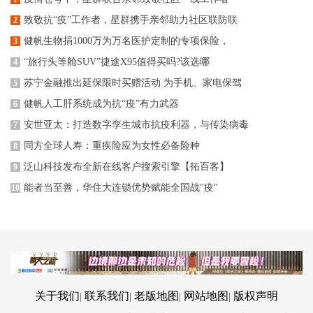
致敬抗“疫”工作者，星群携手亲邻助力社区联防联
2
健帆生物捐1000万为万名医护定制的专项保险，
3
“旅行头等舱SUV”捷途X95值得买吗?该选哪
4
苏宁金融推出延保限时买赠活动 为手机、家电保驾
5
健帆人工肝系统成为抗“疫”有力武器
6
安世亚太：打造数字孪生城市抗疫利器，与传染病毒
7
同方全球人寿：重疾险应为女性必备险种
8
泛山科技发布全新在线客户搜索引擎【拓百客】
9
能者当至善，华住大连锁优势赋能全国战"疫"
10
关于我们
联系我们
老版地图
网站地图
版权声明
|
|
|
|