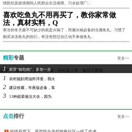
情防控及疫情期间人民群众生活保障。污水处理厂/...
喜欢吃鱼丸不用再买了，教你家常做
法，真材实料，Q
寒冷的冬天最不可缺少的就是火锅了，而涮火锅必备的当属鱼丸。习惯了
购买冰冻鱼丸的你们，有没有想过自己动手来做鱼丸...
精彩
专题
更多>>
1
家常“锅包肉”，多加一步
1
农村媳妇用油炸洋葱，我火
2
建议收藏，年夜饭必备，客
3
13种卤菜做法大全，因为
点击
排行
更多>>
疫情苍穹下，星群联合亲邻致敬社区一线工作者
1