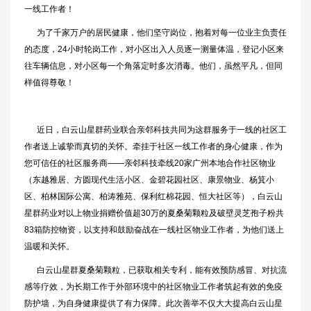
一线工作者！
为了千家万户的居民健康，他们坚守岗位，抱着对每一位业主负责任
的态度，24小时轮岗工作，对小区出入人员逐一测量体温，登记小区来
往车辆信息，对小区每一个角落定时多次消毒。他们，虽然平凡，但同
样值得尊敬！
近日，白云山星群药业联合亲邻科技共同为这群服务于一线的社区工
作者送上诚挚而真切的关怀。牵挂于社区一线工作者的身心健康，作为
您可信任的社区服务商——亲邻科技牵线20家广州本地合作社区物业
（东越雅居、方圆现代生活小区、金碧花园社区、康景物业、杨箕小
区、柏林国际公寓、柏涛雅苑、保利红棉花园、恒大社区等），白云山
星群药业对以上物业捐赠价值超30万的夏桑菊颗粒及破壁灵芝孢子粉共
83箱防控物资，以支持和鼓励奋战在一线社区物业工作者，为他们送上
温暖和关怀。
白云山星群夏桑菊颗粒，已获取相关专利，能有效预防感冒、对抗流
感等疗效，为长期工作于外部环境中的社区物业工作者筑起有效的免疫
防护墙，为自身健康提供了有力保障。此次善举不仅大大提高白云山星