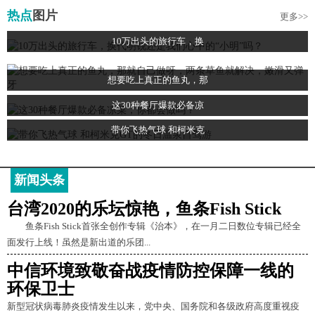
热点
图片
更多>>
10万出头的旅行车，换
想要吃上真正的鱼丸，那
这30种餐厅爆款必备凉
带你飞热气球 和柯米克
新闻头条
台湾2020的乐坛惊艳，鱼条Fish Stick
鱼条Fish Stick首张全创作专辑《治本》，在一月二日数位专辑已经全
面发行上线！虽然是新出道的乐团...
中信环境致敬奋战疫情防控保障一线的
环保卫士
新型冠状病毒肺炎疫情发生以来，党中央、国务院和各级政府高度重视疫