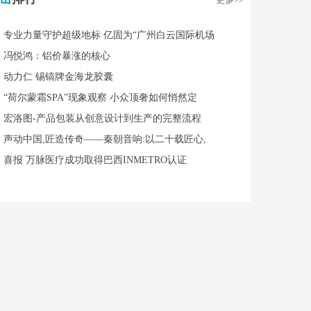
专业力量守护超级地标 亿固为“广州白云国际机场
冯悦鸿：铝价暴涨的核心
动力仁 锡镐牌金海龙胶囊
“荷尔蒙霜SPA”现象观察 小众顶奢如何悄然定
宏洛图-产品包装从创意设计到生产的完整流程
声动中国,匠造传奇——秦朝音响:以二十载匠心,
喜报 万脉医疗成功取得巴西INMETRO认证