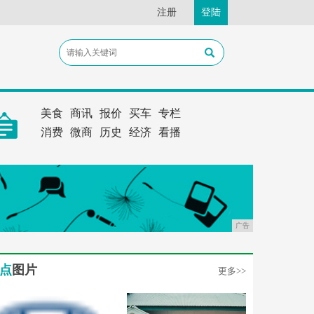
注册
登陆
美食
商讯
报价
买车
专栏
消费
微商
历史
经济
看播
广告
点
图片
更多>>