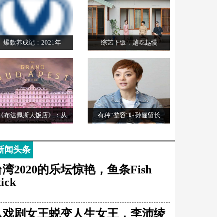
爆款养成记：2021年
综艺下饭，越吃越慢
《布达佩斯大饭店》：从
有种“整容”叫孙俪留长
新闻头条
湾2020的乐坛惊艳，鱼条Fish
tick
从戏剧女王蜕变人生女王，李沛绫