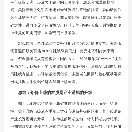
催化效应，进一步放大了铝价的上涨幅度。2026年元旦假期期
间，美委局势变化引发市场对全球资源供应链的担忧，委内瑞拉作
为全球第三大铝土矿资源国，其局势动荡可能加剧全球能源供应不
确定性，进而传导至铝价预期。同时，美国钢铝关税上调预期促使
企业提前锁定货源，加剧现货市场紧张。
宏观层面，全球流动性宽松预期升温为铝价提供支撑。海外市
场普遍预期美联储2026年延续降息周期，美元走弱利好大宗商
品，资金持续涌入有色板块；国内方面，2026年作为“十五五”规划
开局之年，积极有为的宏观政策提振市场信心，消费品以旧换新政
策延续有望进一步释放铝消费需求。多重催化因素与核心驱动逻辑
形成共振，推动铝价进入加速上涨通道。
总结：铝价上涨的本质是产业逻辑的升级
综上，本轮铝价暴涨并非短期市场情绪的炒作，而是供给刚
性、需求升级与碳成本重塑三大核心逻辑共振的结果，其本质是铝
产业投资逻辑的升级——从传统的周期波动，转向长期供给瓶颈、
中期需求结构成长与全球碳定价重塑的共振。展望后市，在全球供