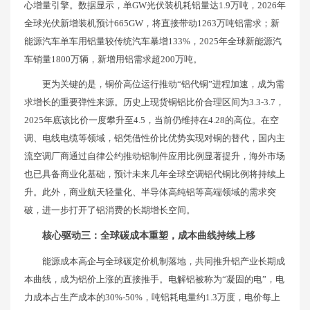
心增量引擎。数据显示，单GW光伏装机耗铝量达1.9万吨，2026年
全球光伏新增装机预计665GW，将直接带动1263万吨铝需求；新
能源汽车单车用铝量较传统汽车暴增133%，2025年全球新能源汽
车销量1800万辆，新增用铝需求超200万吨。
更为关键的是，铜价高位运行推动“铝代铜”进程加速，成为需
求增长的重要弹性来源。历史上现货铜铝比价合理区间为3.3-3.7，
2025年底该比价一度攀升至4.5，当前仍维持在4.28的高位。在空
调、电线电缆等领域，铝凭借性价比优势实现对铜的替代，国内主
流空调厂商通过自律公约推动铝制件应用比例显著提升，海外市场
也已具备商业化基础，预计未来几年全球空调铝代铜比例将持续上
升。此外，商业航天轻量化、半导体高纯铝等高端领域的需求突
破，进一步打开了铝消费的长期增长空间。
核心驱动三：全球碳成本重塑，成本曲线持续上移
能源成本高企与全球碳定价机制落地，共同推升铝产业长期成
本曲线，成为铝价上涨的直接推手。电解铝被称为“凝固的电”，电
力成本占生产成本的30%-50%，吨铝耗电量约1.3万度，电价每上