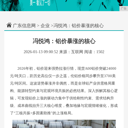
广告
广东信息网
>
企业
>冯悦鸿：铝价暴涨的核心
冯悦鸿：铝价暴涨的核心
2026-01-13 09:00:52
来源：互联网
阅读：1502
2026年初，铝价迎来强势拉涨行情，现货A00铝价突破24000
元/吨关口，距历史高位仅一步之遥，伦铝价格同步攀升至3700美
元/吨区间。这波逆势暴涨并非偶然，而是全球铝产业供需格局重
构、能源转型约束与宏观环境共振的必然结果。深入拆解其核心逻
辑，可发现铝价上涨的驱动力集中于供给刚性约束、需求结构升
级、成本曲线抬升三大核心维度，叠加地缘与宏观情绪催化，形成
了“三核共振+多因素助推”的上涨格局。