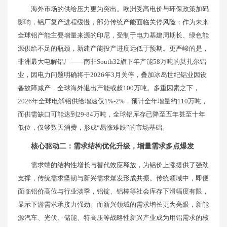
海外市场的供给压力更为突出。欧洲受高电价与环保政策加码
影响，铝厂复产进程缓慢，部分传统产能面临关停风险；作为未来
全球铝产能主要增量来源的印尼，受制于电力基建周期长、绿色能
源供给不足的瓶颈，新建产能投产进度远低于预期。更严峻的是，
非洲最大电解铝厂——南非South32旗下年产能58万吨的莫扎尔铝
业，因电力问题明确将于2026年3月关停，叠加冰岛世纪铝业因设
备故障减产，全球海外退出产能或超100万吨。多重因素之下，
2026年全球电解铝供给增速仅1%-2%，预计全年增量约110万吨，
而供需缺口可能达到29-84万吨，全球铝库存已降至五年甚至十年
低位，仅够数天消费，形成“易涨难跌”的市场基础。
核心驱动二：需求结构优化升级，增量需求多点爆发
需求端的结构性增长与替代效应释放，为铝价上涨提供了强劲
支撑，传统需求坚韧与新兴需求爆发形成共振。传统领域中，即便
面临铝价高位与行业淡季，铝锭、铝棒等社会库存下滑幅度有限，
显示下游需求承接力强劲。而新兴领域的需求增长更为亮眼，新能
源汽车、光伏、储能、特高压等战略性新兴产业成为用铝需求的核