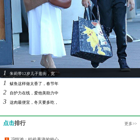
1
朱莉带12岁儿子逛街，宽
1
鲅鱼这样做太香了，春节年
2
自护力在线，爱他美助力中
3
这肉最便宜，冬天要多吃，
点击
排行
更多>>
冯悦鸿：铝价暴涨的核心
1