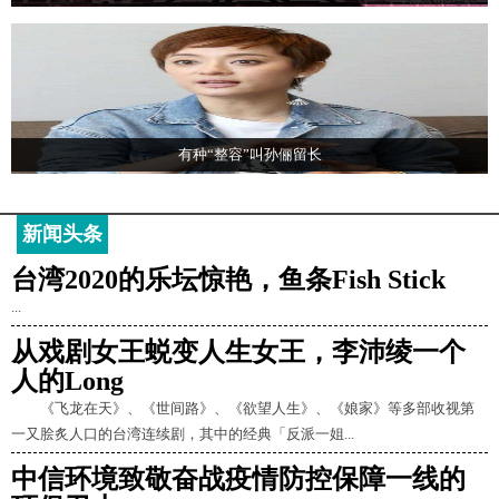
有种“整容”叫孙俪留长
新闻头条
台湾2020的乐坛惊艳，鱼条Fish Stick
...
从戏剧女王蜕变人生女王，李沛绫一个
人的Long
《飞龙在天》、《世间路》、《欲望人生》、《娘家》等多部收视第
一又脍炙人口的台湾连续剧，其中的经典「反派一姐...
中信环境致敬奋战疫情防控保障一线的