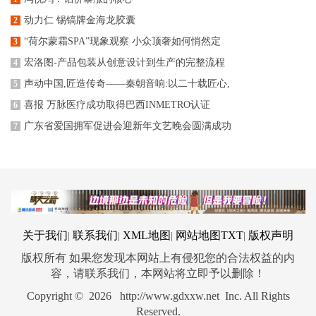
动力仁 锡镐牌金海龙胶囊
2
“荷尔蒙霜SPA”现象观察 小众顶奢如何悄然定
3
宏洛图-产品包装从创意设计到生产的完整流程
4
声动中国,匠造传奇——秦朝音响:以二十载匠心,
5
喜报 万脉医疗成功取得巴西INMETRO认证
6
广东省爱国拥军促进会迎新年文艺晚会圆满成功
7
关于我们
联系我们
XML地图
网站地图
TXT
版权声明
|
|
|
|
版权所有 如果您发现本网站上有侵犯您的合法权益的内
容，请联系我们，本网站将立即予以删除！
Copyright © 2026 http://www.gdxxw.net Inc. All Rights
Reserved.