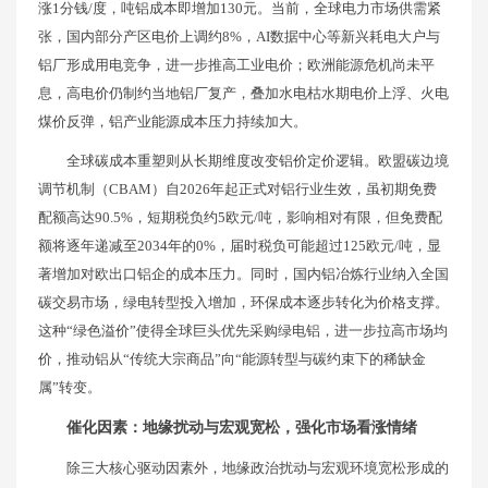
涨1分钱/度，吨铝成本即增加130元。当前，全球电力市场供需紧
张，国内部分产区电价上调约8%，AI数据中心等新兴耗电大户与
铝厂形成用电竞争，进一步推高工业电价；欧洲能源危机尚未平
息，高电价仍制约当地铝厂复产，叠加水电枯水期电价上浮、火电
煤价反弹，铝产业能源成本压力持续加大。
全球碳成本重塑则从长期维度改变铝价定价逻辑。欧盟碳边境
调节机制（CBAM）自2026年起正式对铝行业生效，虽初期免费
配额高达90.5%，短期税负约5欧元/吨，影响相对有限，但免费配
额将逐年递减至2034年的0%，届时税负可能超过125欧元/吨，显
著增加对欧出口铝企的成本压力。同时，国内铝冶炼行业纳入全国
碳交易市场，绿电转型投入增加，环保成本逐步转化为价格支撑。
这种“绿色溢价”使得全球巨头优先采购绿电铝，进一步拉高市场均
价，推动铝从“传统大宗商品”向“能源转型与碳约束下的稀缺金
属”转变。
催化因素：地缘扰动与宏观宽松，强化市场看涨情绪
除三大核心驱动因素外，地缘政治扰动与宏观环境宽松形成的