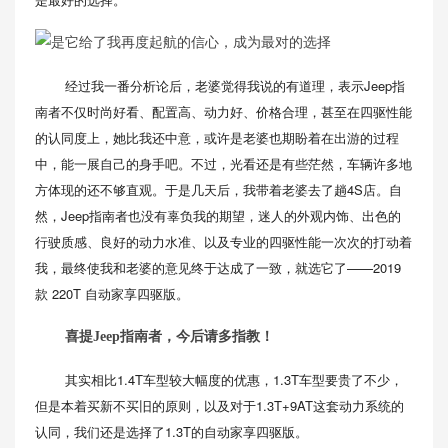
经过我一番分析论后，老婆觉得我说的有道理，表示Jeep指
南者不仅时尚好看、配置高、动力好、价格合理，甚至在四驱性能
的认同度上，她比我还中意，或许是老婆也期盼着在出游的过程
中，能一展自己的身手吧。不过，光看还是有些茫然，车辆许多地
方体现的还不够直观。于是几天后，我带着老婆去了趟4S店。自
然，Jeep指南者也没有辜负我的期望，迷人的外观内饰、出色的
行驶质感、良好的动力水准、以及专业的四驱性能一次次的打动着
我，最终使我和老婆的意见终于达成了一致，就选它了——2019
款 220T 自动家享四驱版。
喜提Jeep指南者，今后请多指教！
其实相比1.4T车型较大幅度的优惠，1.3T车型要贵了不少，
但是本着买新不买旧的原则，以及对于1.3T+9AT这套动力系统的
认同，我们还是选择了1.3T的自动家享四驱版。