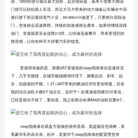
劲，1850转便可输出最大扭矩，起步很轻盈，基本不需要大脚油
门就可以轻松跟上车流，而且大马力带来的动力储备让车辆在中高
速行驶下依旧显得底气十足，60-80km/h速度下，只要稍许深踩油
门，变速箱会迅速降档，持续的加速感便会袭来，如果你继续深踩
油门，变速箱甚至会连降2-3挡，让转速迅速攀升，带来更强烈的
推背感，让你有种开大排量汽车的错觉。
更值得表扬的是，搭载9AT变速箱的Jeep指南者在低速状况
下，几乎无顿挫，在城市极端拥堵环境下，频繁起步、刹车、起
步，也能做到平顺。1.3T+9AT带来的燃油经济性更加明显，目前
我的综合油耗大概9个油左右，这对于一款紧凑级四驱SUV来说，
已经是相当不错了，要知道，我之前那台哈弗M4的油耗也要8个。
Jeep指南者在底盘方面做的很有质感，底盘隔音也很棒，美
系豪华车的高水准。此外，老婆对于Jeep指南者的配置赞赏有