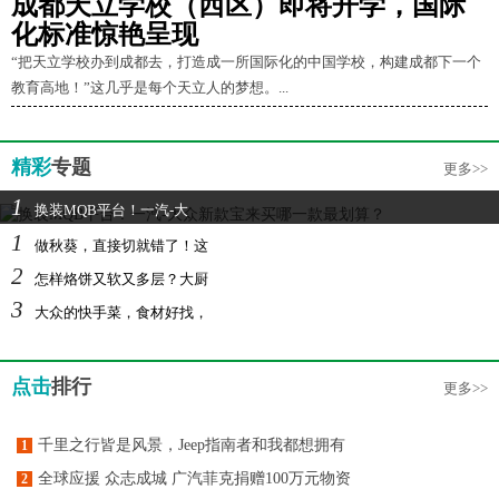
成都天立学校（西区）即将开学，国际
化标准惊艳呈现
“把天立学校办到成都去，打造成一所国际化的中国学校，构建成都下一个
教育高地！”这几乎是每个天立人的梦想。...
精彩
专题
更多>>
1
换装MQB平台！一汽-大
1
做秋葵，直接切就错了！这
2
怎样烙饼又软又多层？大厨
3
大众的快手菜，食材好找，
点击
排行
更多>>
千里之行皆是风景，Jeep指南者和我都想拥有
1
全球应援 众志成城 广汽菲克捐赠100万元物资
2