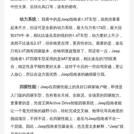
中控大屏、后排出风口等，该有的都有。
我看中的是Jeep指南者1.3T车型，虽然排量看
动力系统：
起来不大，但这可是全新的动力系统，最大马力有173匹，最大扭
矩270牛·米，相比比途岳卖的很好的1.4T车型，动力要好上不少，
虽然不比途岳2.0T，但价格更合理，更具性价比。最要的是，途岳
只有2.0T拥有四驱版本，价格明显超预算了。而还有一点，Jeep
指南者1.3T四驱车型采用的是9AT变速箱，相比途岳的7挡双离
合，稳定性及平顺性要好太多，这对于今后的一些自驾穿越，更让
人放心，所以在这方面优势，Jeep指南者的确很吸引我。
Jeep在四驱性能上的良好口碑家喻户晓，即便是
四驱性能：
入门版的四驱车型，也有着全天候、全路况、全场景的四驱能力。
更重要的是，凭借王牌Active Drive智能四驱系统，Jeep指南者能
让一个毫无经验的越野小白，轻松完成交叉轴、炮弹坑等高难度的
挑战项目，不得不说，在四驱性能上，途岳与Jeep指南者不在一
个层级。因此，Jeep指南者完爆途岳，也无需太多解释，"Jeep"就
是最好的选择。