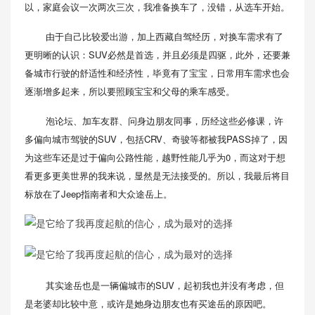
以，家庭会议一次两次三次，我准备换车了，没错，从选车开始。
由于自己比较爱出游，加上西藏自驾经历，对换车需求有了
更明晰的认识：SUV必然是首选，并且必须是四驱，此外，还要兼
备城市行驶的舒适性和经济性，毕竟有了宝宝，日常用车需求也会
逐渐增多起来，所以要照顾宝宝和父母的乘车感受。
泡论坛、加车友群、问身边朋友同事，历经这些必修课，许
多偏向城市驾驶的SUV，包括CRV、奇骏等都被我PASS掉了，因
为这些车还是过于偏向公路性能，越野性能几乎为0，而这对于想
看更多更美世界的我来说，显然是无法接受的。所以，我最后将目
标放在了Jeep指南者和大众途岳上。
其实途岳也是一辆偏城市的SUV，起初我也并没有考虑，但
是老婆却比较中意，或许是她身边朋友也有买途岳的原因吧。