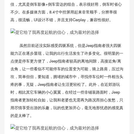
佳，尤其是倒车影像+倒车雷达的组合，表示很好用，倒车时省心
不少。在多媒体方面，8.4寸中控屏用起来非常顺手，分辨率很
高，很流畅，UI设计不错，并且支持Carplay，兼容性很好。
虽然目前还没实际感受四驱系统，但是Jeep指南者强大四驱
能力正在逐步显现，让我的出行生活发生了许多变化。很明显的一
点便是停车更方便了，Jeep指南者较高的离地间隙，高接近角/离
去角，让一些看似不可能停车的位置变为可能，骑上路肩，压过沟
坎，简单但但，要知道，拥堵的城市中，寻找停车位时一件相当头
疼的事，无疑，Jeep指南者让生活更轻松了。此外，在近郊游玩
时，相比其它车辆的小心翼翼，在经过一些非铺装路面时，Jeep
指南者更加轻松自如，让我和老婆也无需再为路况而担心发愁，只
用尽情享受出游的乐趣，玩的也更加开心，毫无地形忧虑的感觉真
的是太棒了。