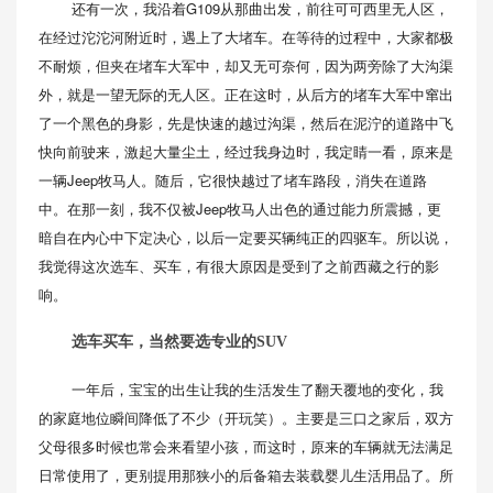
还有一次，我沿着G109从那曲出发，前往可可西里无人区，
在经过沱沱河附近时，遇上了大堵车。在等待的过程中，大家都极
不耐烦，但夹在堵车大军中，却又无可奈何，因为两旁除了大沟渠
外，就是一望无际的无人区。正在这时，从后方的堵车大军中窜出
了一个黑色的身影，先是快速的越过沟渠，然后在泥泞的道路中飞
快向前驶来，激起大量尘土，经过我身边时，我定睛一看，原来是
一辆Jeep牧马人。随后，它很快越过了堵车路段，消失在道路
中。在那一刻，我不仅被Jeep牧马人出色的通过能力所震撼，更
暗自在内心中下定决心，以后一定要买辆纯正的四驱车。所以说，
我觉得这次选车、买车，有很大原因是受到了之前西藏之行的影
响。
选车买车，当然要选专业的SUV
一年后，宝宝的出生让我的生活发生了翻天覆地的变化，我
的家庭地位瞬间降低了不少（开玩笑）。主要是三口之家后，双方
父母很多时候也常会来看望小孩，而这时，原来的车辆就无法满足
日常使用了，更别提用那狭小的后备箱去装载婴儿生活用品了。所