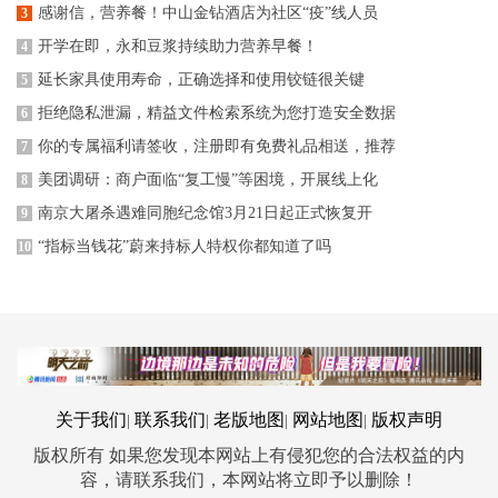
感谢信，营养餐！中山金钻酒店为社区“疫”线人员
3
开学在即，永和豆浆持续助力营养早餐！
4
延长家具使用寿命，正确选择和使用铰链很关键
5
拒绝隐私泄漏，精益文件检索系统为您打造安全数据
6
你的专属福利请签收，注册即有免费礼品相送，推荐
7
美团调研：商户面临“复工慢”等困境，开展线上化
8
南京大屠杀遇难同胞纪念馆3月21日起正式恢复开
9
“指标当钱花”蔚来持标人特权你都知道了吗
10
关于我们
联系我们
老版地图
网站地图
版权声明
|
|
|
|
版权所有 如果您发现本网站上有侵犯您的合法权益的内
容，请联系我们，本网站将立即予以删除！