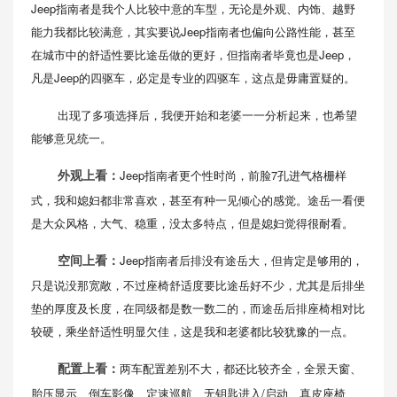
Jeep指南者是我个人比较中意的车型，无论是外观、内饰、越野
能力我都比较满意，其实要说Jeep指南者也偏向公路性能，甚至
在城市中的舒适性要比途岳做的更好，但指南者毕竟也是Jeep，
凡是Jeep的四驱车，必定是专业的四驱车，这点是毋庸置疑的。
出现了多项选择后，我便开始和老婆一一分析起来，也希望
能够意见统一。
Jeep指南者更个性时尚，前脸7孔进气格栅样
外观上看：
式，我和媳妇都非常喜欢，甚至有种一见倾心的感觉。途岳一看便
是大众风格，大气、稳重，没太多特点，但是媳妇觉得很耐看。
Jeep指南者后排没有途岳大，但肯定是够用的，
空间上看：
只是说没那宽敞，不过座椅舒适度要比途岳好不少，尤其是后排坐
垫的厚度及长度，在同级都是数一数二的，而途岳后排座椅相对比
较硬，乘坐舒适性明显欠佳，这是我和老婆都比较犹豫的一点。
两车配置差别不大，都还比较齐全，全景天窗、
配置上看：
胎压显示、倒车影像、定速巡航、无钥匙进入/启动、真皮座椅、