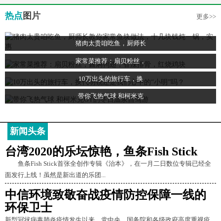
热点
图片
更多>>
猪肉太贵咱吃鱼，厨师长
家常菜推荐：扇贝粉丝，
10万出头的旅行车，换
带你飞热气球 和柯米克
新闻头条
台湾2020的乐坛惊艳，鱼条Fish Stick
鱼条Fish Stick首张全创作专辑《治本》，在一月二日数位专辑已经全
面发行上线！虽然是新出道的乐团...
中信环境致敬奋战疫情防控保障一线的
环保卫士
新型冠状病毒肺炎疫情发生以来，党中央、国务院和各级政府高度重视疫