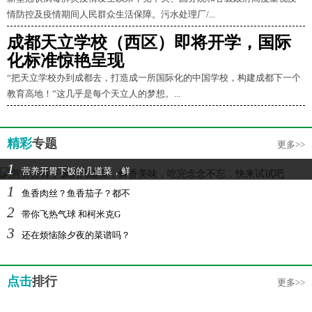
情防控及疫情期间人民群众生活保障。污水处理厂/...
成都天立学校（西区）即将开学，国际
化标准惊艳呈现
“把天立学校办到成都去，打造成一所国际化的中国学校，构建成都下一个
教育高地！”这几乎是每个天立人的梦想。...
精彩
专题
更多>>
1
营养开胃下饭的几道菜，鲜
1
鱼香肉丝？鱼香茄子？都不
2
带你飞热气球 和柯米克G
3
还在烦恼除夕夜的菜谱吗？
点击
排行
更多>>