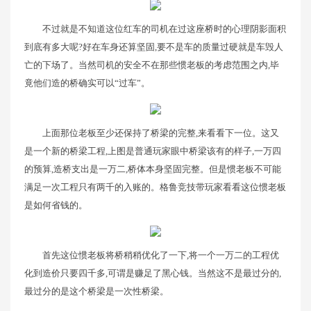
不过就是不知道这位红车的司机在过这座桥时的心理阴影面积
到底有多大呢?好在车身还算坚固,要不是车的质量过硬就是车毁人
亡的下场了。当然司机的安全不在那些惯老板的考虑范围之内,毕
竟他们造的桥确实可以“过车”。
上面那位老板至少还保持了桥梁的完整,来看看下一位。这又
是一个新的桥梁工程,上图是普通玩家眼中桥梁该有的样子,一万四
的预算,造桥支出是一万二,桥体本身坚固完整。但是惯老板不可能
满足一次工程只有两千的入账的。格鲁竞技带玩家看看这位惯老板
是如何省钱的。
首先这位惯老板将桥稍稍优化了一下,将一个一万二的工程优
化到造价只要四千多,可谓是赚足了黑心钱。当然这不是最过分的,
最过分的是这个桥梁是一次性桥梁。