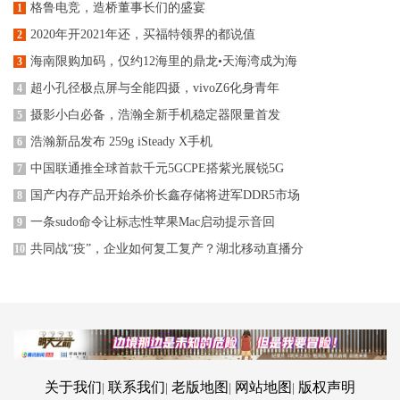
格鲁电竞，造桥董事长们的盛宴
1
2020年开2021年还，买福特领界的都说值
2
海南限购加码，仅约12海里的鼎龙•天海湾成为海
3
超小孔径极点屏与全能四摄，vivoZ6化身青年
4
摄影小白必备，浩瀚全新手机稳定器限量首发
5
浩瀚新品发布 259g iSteady X手机
6
中国联通推全球首款千元5GCPE搭紫光展锐5G
7
国产内存产品开始杀价长鑫存储将进军DDR5市场
8
一条sudo命令让标志性苹果Mac启动提示音回
9
共同战“疫”，企业如何复工复产？湖北移动直播分
10
关于我们
联系我们
老版地图
网站地图
版权声明
|
|
|
|