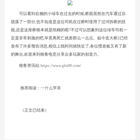
可以看到右侧的小绿车在过去的时候,桥面居然在汽车通过后
脱落了一部分,也不知道是这位司机在过桥时使用了过河拆桥的技
能,还是这座桥根本就是纸糊的呢?不过可以想象到这位绿车司机一
定是非常刺激的吧,毕竟离死亡就差那么一点点。如今造大桥2已经
发布了许多预告消息,相信上线时间就快近了,各位惯老板又有了新
的舞台,欢迎来到格鲁电竞分享众多玩家的创造力。
格鲁资讯站:
https://www.glu08.com/
推荐阅读：
一什么苹果
（正文已结束）