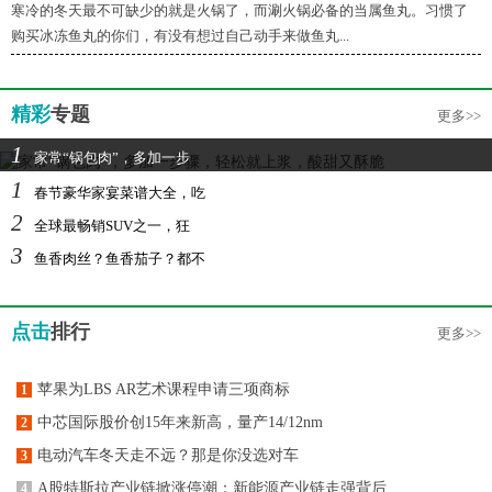
寒冷的冬天最不可缺少的就是火锅了，而涮火锅必备的当属鱼丸。习惯了
购买冰冻鱼丸的你们，有没有想过自己动手来做鱼丸...
精彩
专题
更多>>
1
家常“锅包肉”，多加一步
1
春节豪华家宴菜谱大全，吃
2
全球最畅销SUV之一，狂
3
鱼香肉丝？鱼香茄子？都不
点击
排行
更多>>
苹果为LBS AR艺术课程申请三项商标
1
中芯国际股价创15年来新高，量产14/12nm
2
电动汽车冬天走不远？那是你没选对车
3
A股特斯拉产业链掀涨停潮：新能源产业链走强背后
4