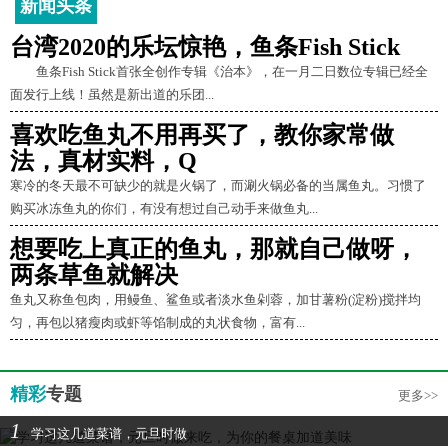
新闻头条
台湾2020的乐坛惊艳，鱼条Fish Stick
鱼条Fish Stick首张全创作专辑《治本》，在一月二日数位专辑已经全
面发行上线！虽然是新出道的乐团...
喜欢吃鱼丸不用再买了，教你家常做
法，真材实料，Q
寒冷的冬天最不可缺少的就是火锅了，而涮火锅必备的当属鱼丸。习惯了
购买冰冻鱼丸的你们，有没有想过自己动手来做鱼丸...
想要吃上真正的鱼丸，那就自己做呀，
两条草鱼就解决
鱼丸又称鱼包肉，用鳗鱼、鲨鱼或者淡水鱼剁蓉，加甘薯粉(淀粉)搅拌均
匀，再包以猪瘦肉或虾等馅制成的丸状食物，富有...
精彩
专题
更多>>
1
学习这几道菜谱，元旦时做