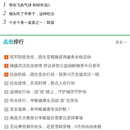
1
带你飞热气球 和柯米克G
2
馒头吃了半辈子，这种吃法
3
十全十美一桌菜之一：财源
点击
排行
更多>>
筑牢防疫堡垒，固生堂视频咨询服务全线启动
1
驰援武汉抗击疫情 舒达床垫公益捐献物资今日发车
2
抗炎防疫，固生堂在行动：捐资10万支援武汉一线
3
抗击疫情，共克时艰，新点人在行动
4
远洲在行动：战“疫”路上，守护城市守护你
5
衔令疾行，华银健康全员战“疫”总突击
6
安全返岗，有华银健康专业护航！
7
南昌方大整形分享吸脂后需要注意得事项
8
无论摩登都市街头，还是雪林穿梭，0月供自由侠都
9