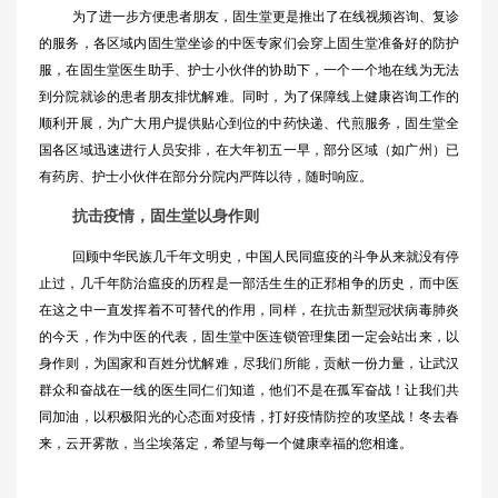
为了进一步方便患者朋友，固生堂更是推出了在线视频咨询、复诊
的服务，各区域内固生堂坐诊的中医专家们会穿上固生堂准备好的防护
服，在固生堂医生助手、护士小伙伴的协助下，一个一个地在线为无法
到分院就诊的患者朋友排忧解难。同时，为了保障线上健康咨询工作的
顺利开展，为广大用户提供贴心到位的中药快递、代煎服务，固生堂全
国各区域迅速进行人员安排，在大年初五一早，部分区域（如广州）已
有药房、护士小伙伴在部分分院内严阵以待，随时响应。
抗击疫情，固生堂以身作则
回顾中华民族几千年文明史，中国人民同瘟疫的斗争从来就没有停
止过，几千年防治瘟疫的历程是一部活生生的正邪相争的历史，而中医
在这之中一直发挥着不可替代的作用，同样，在抗击新型冠状病毒肺炎
的今天，作为中医的代表，固生堂中医连锁管理集团一定会站出来，以
身作则，为国家和百姓分忧解难，尽我们所能，贡献一份力量，让武汉
群众和奋战在一线的医生同仁们知道，他们不是在孤军奋战！让我们共
同加油，以积极阳光的心态面对疫情，打好疫情防控的攻坚战！冬去春
来，云开雾散，当尘埃落定，希望与每一个健康幸福的您相逢。