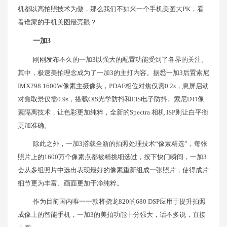
机都以高拍照技术为傲，那么我们不如来一个手机美图大PK，看
看谁家的手机美图最亮眼？
一加3
刚刚发布不久的一加3以强大的配置功能受到了各界的关注。
其中，极速美拍理念成为了一加3的主打内容。据悉一加3后置索尼
IMX298 1600W像素主摄像头，PDAF相位对焦仅需0.2s，息屏启动
对焦取景仅需0.9s，搭载OIS光学防抖和EIS电子防抖。索尼DTI像
素隔离技术，让色彩更加纯粹，全新的Spectra 相机 ISP则让白平衡
更加准确。
除此之外，一加3搭载全新的拍照处理技术“像素精选”，每张
照片上的1600万个像素点都被精挑细选过，按下快门瞬间，一加3
会从多组照片中选出表现最好的像素重新组成一张照片，使得成片
细节更为丰富、画面更加干净纯粹。
作为目前国内唯一一款将骁龙820的680 DSP应用于提升拍照
成像上的智能手机，一加3的美拍功能十分强大，话不多说，直接