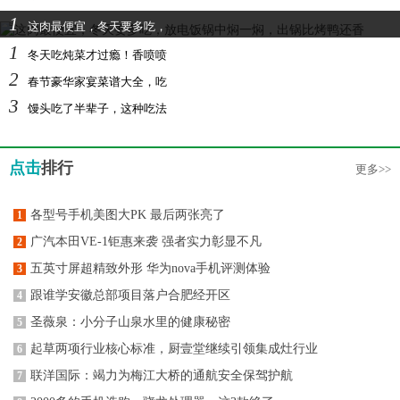
1
这肉最便宜，冬天要多吃，
1
冬天吃炖菜才过瘾！香喷喷
2
春节豪华家宴菜谱大全，吃
3
馒头吃了半辈子，这种吃法
点击
排行
更多>>
各型号手机美图大PK 最后两张亮了
1
广汽本田VE-1钜惠来袭 强者实力彰显不凡
2
五英寸屏超精致外形 华为nova手机评测体验
3
跟谁学安徽总部项目落户合肥经开区
4
圣薇泉：小分子山泉水里的健康秘密
5
起草两项行业核心标准，厨壹堂继续引领集成灶行业
6
联洋国际：竭力为梅江大桥的通航安全保驾护航
7