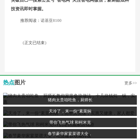
突破自己—搜索公众号“智电网”关注智电网微信，新鲜酷炫科
技资讯即时掌握。
推荐阅读：
诺基亚8100
（正文已结束）
热点
图片
更多>>
猪肉太贵咱吃鱼，厨师长
天冷了，来一份“素菜焖
带你飞热气球 和柯米克
春节豪华家宴菜谱大全，