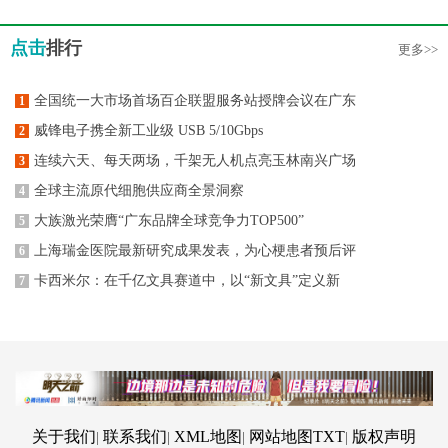
点击
排行
更多>>
全国统一大市场首场百企联盟服务站授牌会议在广东
1
威锋电子携全新工业级 USB 5/10Gbps
2
连续六天、每天两场，千架无人机点亮玉林南兴广场
3
全球主流原代细胞供应商全景洞察
4
大族激光荣膺“广东品牌全球竞争力TOP500”
5
上海瑞金医院最新研究成果发表，为心梗患者预后评
6
卡西米尔：在千亿文具赛道中，以“新文具”定义新
7
关于我们
联系我们
XML地图
网站地图
TXT
版权声明
|
|
|
|