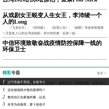
...
从戏剧女王蜕变人生女王，李沛绫一个
人的Long
《飞龙在天》、《世间路》、《欲望人生》、《娘家》等多部收视第
一又脍炙人口的台湾连续剧，其中的经典「反派一姐...
中信环境致敬奋战疫情防控保障一线的
环保卫士
...
精彩
专题
更多>>
1
过节香肠不用买，在家半小
1
还在烦恼除夕夜的菜谱吗？
2
教你自己在家做炸酱，以后
3
冬哥为你推荐：萝卜馅包子