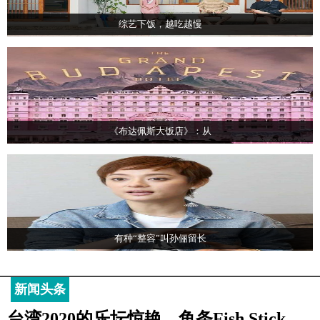
综艺下饭，越吃越慢
《布达佩斯大饭店》：从
有种“整容”叫孙俪留长
新闻头条
台湾2020的乐坛惊艳，鱼条Fish Stick