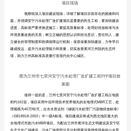
项目现场
视察组深入项目建设现场，详细了解项目目前存在的困难和问
题，并强调安宁污水处理厂改扩建项目是重要的民生工程，要加快建设
进度，高标准严要求推进施工；要提高质量标准，处理好排放标准与水
环境质量改善的关系；树立正确的思想认识和担当意识，责任到人，建
立健全的管理制度和协调保障运行机制；保质保量加快建设，力争早日
建成投运，提升污水处理能力和质量，切实改善黄河兰州段的生态环
境，助力兰州高标准高质量打造现代化中心城区。
图为兰州市七里河安宁污水处理厂改扩建工程PPP项目效
果图
值得一提的是，兰州七里河安宁污水处理厂改扩建工程占地面
积约162亩，项目采用中信环境技术世界领先的全地埋式MBR工艺，处
理规模为40万吨/天，出水水质达到《城镇污水处理厂污染物排放标准》
（GB18918-2002）中一级A标准。项目建成后将成为西北地区最大的
全地埋式市政污水MBR项目。为配合兰州市黄河生态文明建设及安宁区
生态文化广场建设，污水厂地面部分充分利用黄河风情线现有的山水景