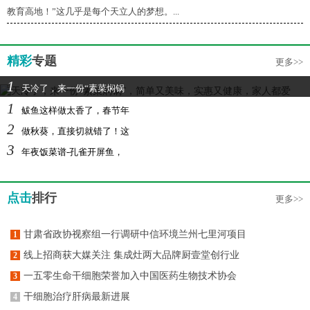
教育高地！”这几乎是每个天立人的梦想。...
精彩
专题
更多>>
1
天冷了，来一份“素菜焖锅
1
鲅鱼这样做太香了，春节年
2
做秋葵，直接切就错了！这
3
年夜饭菜谱-孔雀开屏鱼，
点击
排行
更多>>
甘肃省政协视察组一行调研中信环境兰州七里河项目
1
线上招商获大媒关注 集成灶两大品牌厨壹堂创行业
2
一五零生命干细胞荣誉加入中国医药生物技术协会
3
干细胞治疗肝病最新进展
4