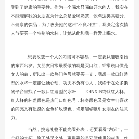
受到了健康的重要性。作为一个喝水只喝白开水的人，
我实在
不能理解我的女朋友为什么总是爱喝奶茶、饮料这类高糖分、
不健康的饮品，为了改变她的这种“不良习惯”，我决定这次情
人节要买一个特别的水杯，让她从此和我一样爱上喝水。
想要改变一个人的习惯可不容易，一定要从能吸引她
的东西出发。女朋友日常最爱
做
的就是
买口红
，
经常说口供是
女人的命，所以
出一款热门色号就要买一支，
我想
一款口红造
型的水杯一定能让她心动。功夫不负有心人，我终于在众多购
物平台里找了一款口红造型的水杯——
JOINXIN
纯钛红人杯。
红人杯
的杯盖颜色是热门口红色号，杯身颜色又是女生们喜欢
的
闪亮
又
有质感
的
金色和玫瑰色，肯定能够吸引女朋友的注意
力。
当然，挑选礼物不能光看外表，还要看看“内涵”，一
个好的水杯，除了外形之外，更重要的是它所使用的材质。作