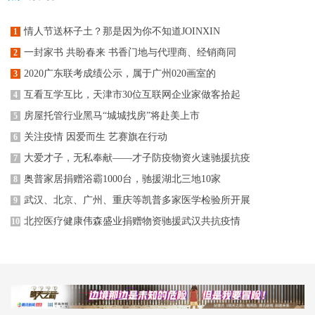
情人节送杯子土？那是因为你不知道JOINXIN
1
一封家书 共盼春来 书香门地与代理商、经销商同
2
2020广东联考成绩公示，属于广州020画室的
3
互看互学互比，天津市30位互联网企业家做客拾起
4
房屋托管行业黑马“城城找房”将赴美上市
5
关注疫情 因爱而生 艺赛旗在行动
6
大爱才子，无私奉献——才子防疫物资火速驰援抗疫
7
奥普家居捐赠浴霸1000台，驰援湖北三地10家
8
武汉、北京、广州、重庆等凯普多家医学检验所开展
9
北控医疗健康伟森盛业捐赠物资驰援武汉共抗疫情
10