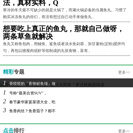
法，真材实料，Q
寒冷的冬天最不可缺少的就是火锅了，而涮火锅必备的当属鱼丸。习惯了
购买冰冻鱼丸的你们，有没有想过自己动手来做鱼丸...
想要吃上真正的鱼丸，那就自己做呀，
两条草鱼就解决
鱼丸又称鱼包肉，用鳗鱼、鲨鱼或者淡水鱼剁蓉，加甘薯粉(淀粉)搅拌均
匀，再包以猪瘦肉或虾等馅制成的丸状食物，富有...
精彩
专题
更多>>
1
香喷喷的「香辣鱿鱼须」做
1
号称“最美合资SUV”，
2
春节豪华家宴菜谱大全，吃
3
鱼香肉丝？鱼香茄子？都不
点击
排行
更多>>