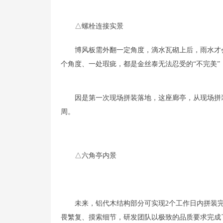
△螺栓连接实景
博风板需外翻一定角度，滴水瓦砌上后，雨水才
个角度、一处瑕疵，都是金丝泰无法忍受的“不完美
因是第一次现场拼装落地，这座廊亭，从现场拼
周。
△六角亭内景
未来，铝代木结构部分可实现2个工作日内拼装
畏繁复、摸索细节，研发团队以极致的品质要求完成