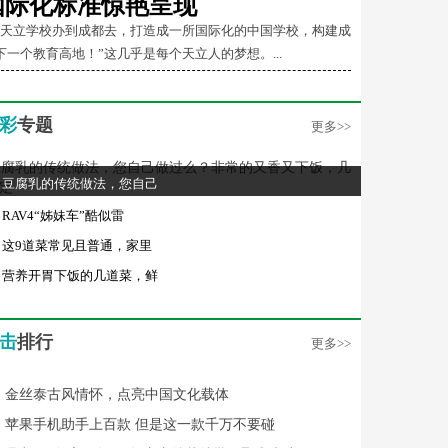
国际化标准惊艳呈现
把天立学校办到成都去，打造成一所国际化的中国学校，构建成
下一个教育高地！”这几乎是每个天立人的梦想。...
彩
专题
更多>>
豆腐乳的传统做法，您自己
RAV4“姊妹车”酷似雷
这9道菜常见且普通，家里
营养开胃下饭的几道菜，鲜
击
排行
更多>>
金丝泰古风情怀，点亮中国文化载体
苹果手机助手上百款 但是这一款千万不要碰