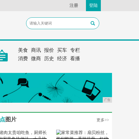
注册
登陆
美食
商讯
报价
买车
专栏
消费
微商
历史
经济
看播
广告
点
图片
更多>>