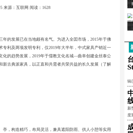
05
来源：互联网
阅读：1628
三年的发展已在当地颇有名气。为进入全囯市场，2015年于佛
专利及两项发明专利，仅2019年大半年，中式家具产销近一
化的趋势发展，2019年于儒教文化名城—曲阜创建金丝泰公
台
和新古典派家具，以正直和共需者共荣共益的长久发展（了解
S
鱼
辑
新
度
、亭，构造精巧，布局灵活，兼具遮阳防雨、供人小憩等实用