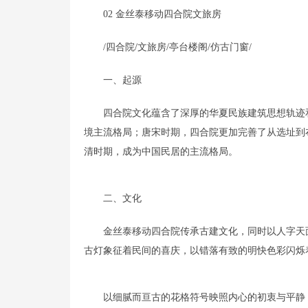
02 金丝泰移动四合院文旅房
/四合院/文旅房/亭台楼阁/仿古门窗/
一、起源
四合院文化蕴含了深厚的华夏民族建筑思想轨迹
境主流格局；唐宋时期，四合院更加完善了从选址到
清时期，成为中国民居的主流格局。
二、文化
金丝泰移动四合院传承古建文化，同时以人字天
古灯象征着民间的喜庆，以错落有致的明快色彩闪烁
以细腻而亘古的花格符号映照内心的初衷与平静