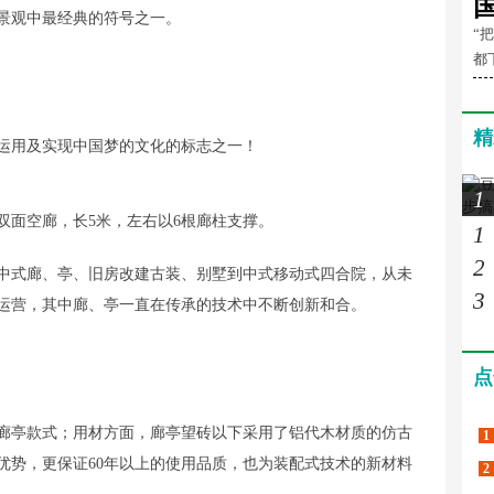
景观中最经典的符号之一。
“
都
精
运用及实现中国梦的文化的标志之一！
1
双面空廊，长5米，左右以6根廊柱支撑。
1
2
中式廊、亭、旧房改建古装、别墅到中式移动式四合院，从未
3
运营，其中廊、亭一直在传承的技术中不断创新和合。
点
廊亭款式；用材方面，廊亭望砖以下采用了铝代木材质的仿古
1
优势，更保证60年以上的使用品质，也为装配式技术的新材料
2