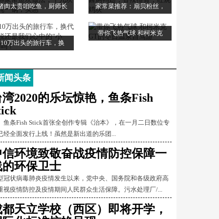
猪肉太贵咱吃鱼，厨师长
家常菜推荐：扇贝粉丝，
带你飞热气球 和柯米克
10万出头的旅行车，换
新闻头条
湾2020的乐坛惊艳，鱼条Fish
tick
条Fish Stick首张全创作专辑《治本》，在一月二日数位专
已经全面发行上线！虽然是新出道的乐团...
中信环境致敬奋战疫情防控保障一
线的环保卫士
型冠状病毒肺炎疫情发生以来，党中央、国务院和各级政府高
重视疫情防控及疫情期间人民群众生活保障。污水处理厂/...
成都天立学校（西区）即将开学，