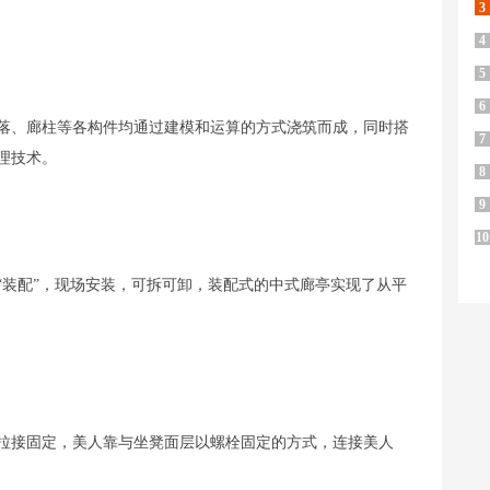
3
4
5
6
落、廊柱等各构件均通过建模和运算的方式浇筑而成，同时搭
7
理技术。
8
9
10
“装配”，现场安装，可拆可卸，装配式的中式廊亭实现了从平
互拉接固定，美人靠与坐凳面层以螺栓固定的方式，连接美人