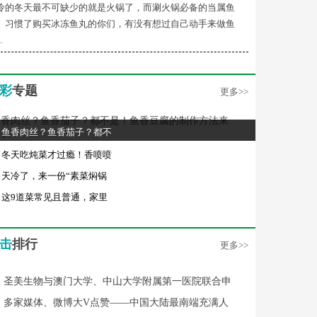
冷的冬天最不可缺少的就是火锅了，而涮火锅必备的当属鱼
。习惯了购买冰冻鱼丸的你们，有没有想过自己动手来做鱼
.
彩
专题
更多>>
鱼香肉丝？鱼香茄子？都不
冬天吃炖菜才过瘾！香喷喷
天冷了，来一份“素菜焖锅
这9道菜常见且普通，家里
击
排行
更多>>
圣美生物与澳门大学、中山大学附属第一医院联合申
多家媒体、微博大V点赞——中国大陆最南端充满人