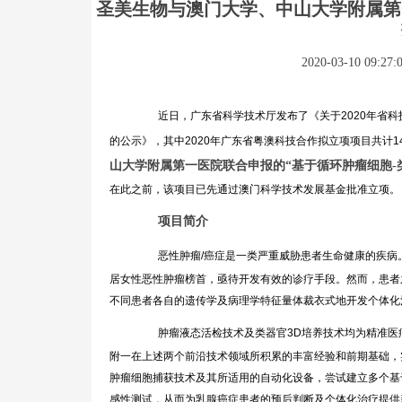
圣美生物与澳门大学、中山大学附属第
2020-03-10 09:27:
近日，广东省科学技术厅发布了《关于2020年省
的公示》，其中2020年广东省粤澳科技合作拟立项项目共计1
山大学附属第一医院联合申报的“
基于循环肿瘤细胞
-
在此之前，该项目已先通过澳门科学技术发展基金批准立项。
项目简介
恶性肿瘤/癌症是一类严重威胁患者生命健康的疾
居女性恶性肿瘤榜首，亟待开发有效的诊疗手段。然而，患者
不同患者各自的遗传学及病理学特征量体裁衣式地开发个体化
肿瘤液态活检技术及类器官3D培养技术均为精准
附一在上述两个前沿技术领域所积累的丰富经验和前期基础，
肿瘤细胞捕获技术及其所适用的自动化设备，尝试建立多个基
感性测试，从而为乳腺癌症患者的预后判断及个体化治疗提供