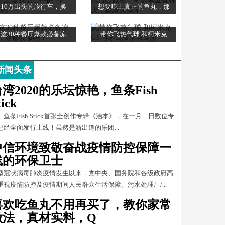
10万出头的旅行车，换
想要吃上真正的鱼丸，那
这30种餐厅爆款必备凉
带你飞热气球 和柯米克
新闻头条
湾2020的乐坛惊艳，鱼条Fish
tick
条Fish Stick首张全创作专辑《治本》，在一月二日数位专
已经全面发行上线！虽然是新出道的乐团...
中信环境致敬奋战疫情防控保障一
线的环保卫士
型冠状病毒肺炎疫情发生以来，党中央、国务院和各级政府高
重视疫情防控及疫情期间人民群众生活保障。污水处理厂/...
喜欢吃鱼丸不用再买了，教你家常
做法，真材实料，Q