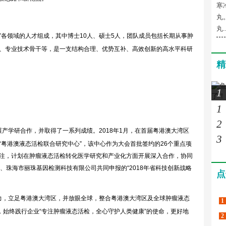
寒
丸
丸..
”各领域的人才组成，其中博士10人、硕士5人，团队成员包括长期从事肿
、专业技术骨干等，是一支结构合理、优势互补、高效创新的高水平科研
精
1
1
2
产学研合作，并取得了一系列成绩。2018年1月，在首届粤港澳大湾区
3
粤港澳液态活检联合研究中心”，该中心作为大会首批签约的26个重点项
注，计划在肿瘤液态活检转化医学研究和产业化方面开展深入合作，协同
、珠海市丽珠基因检测科技有限公司共同申报的“2018年省科技创新战略
点
力，立足粤港澳大湾区，并放眼全球，整合粤港澳大湾区及全球肿瘤液态
1
，始终践行企业“专注肿瘤液态活检，全心守护人类健康”的使命，更好地
2