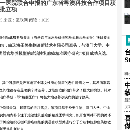
一医院联合申报的广东省粤澳科技合作项目获
批立项
05
来源：互联网
阅读：1629
科技创新战略专项资金（省基础与应用基础研究基金联合基金等）项目资金
由珠海圣美生物诊断技术有限公司牵头，与澳门大学、中
4项，
台
类器官培养模型的难治性乳腺癌精准医疗研究
”项目成功入选。
S
鱼
辑
病。其中乳腺癌是严重危害全球女性身心健康的恶性肿瘤之一，其发病率高
之间往往存在显著的个体差异，这给癌症的治疗带来了巨大的挑战。针对
治疗手段（即“精准医疗”）将极大地改善该疾病的治疗效果。
新
度
医疗领域最新、最前沿的关注焦点。该项目基于圣美生物、澳门大学、中山
实施期内将专注于难治性乳腺癌的精准医学研究，拟开发两种不同的循环
于肿瘤组织或循环肿瘤细胞的类器官模型并进行分子分析和抗肿瘤药物敏
新思路和新靶点。