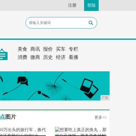
注册
登陆
美食
商讯
报价
买车
专栏
消费
微商
历史
经济
看播
广告
点
图片
更多>>