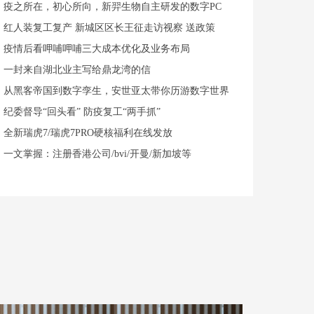
疫之所在，初心所向，新羿生物自主研发的数字PC
红人装复工复产 新城区区长王征走访视察 送政策
疫情后看呷哺呷哺三大成本优化及业务布局
一封来自湖北业主写给鼎龙湾的信 ​
从黑客帝国到数字孪生，安世亚太带你历游数字世界
纪委督导“回头看” 防疫复工“两手抓”
全新瑞虎7/瑞虎7PRO硬核福利在线发放
一文掌握：注册香港公司/bvi/开曼/新加坡等