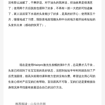
没有那么油腻了，干爽舒适。对于油头的我来说，控油效果是很满意
了；使用两个月后脱发也缓和了好多，不再有一抓一大把的可怕迹象
了，家人说浴室下水道的头发都少了好多，是真的好开心；使用第五个
月，慢慢地成了习惯，我惊喜地发现额头和中分的地方都开始有短短的
头发长出来（感动的快哭了）。
现在是使用Hairpro激光生发帽的第6个月，总花费才几千块，
头发已经回到了生宝宝前的良好状态，没想到短短半年时间就告别了产
后秃顶困境，很高兴前期功课和努力坚持没有白费。希望这次用心写的
生发心得对产后宝妈们有帮助。盲目跟风不可取，宝妈们还是要根据自
身情况来寻找最有效最适合自己的治疗方法。
推荐阅读：
山东信息网