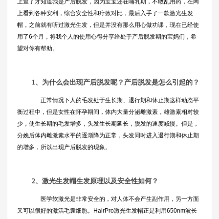
上查了才知道我是产后脱发，因为宝宝还在哺乳期，不敢乱用药，在网
上看到各种安利，综合安全性和疗效对比，最后入手了一款激光生发
帽，之前就有听过激光生发，但是并没有那么用心做功课，现在已经使
用了6个月，将我个人的使用心得分享给处于产后脱发期的宝妈们，希
望对你有帮助。
1、
为什么会出现产后脱发呢？产后脱发是怎么引起的？
正常情况下人的毛发处于生长期、退行期和休止期这样动态平
衡过程中，但是女性在怀孕期间，体内大量分泌雌激素，雄激素相对较
少，使生长期的毛发增多，头发生长期延长，脱发的速度减慢。但是，
分娩后体内雌激素水平的逐渐降为正常，头发同时进入退行期和休止期
的增多，所以出现产后脱发的现象。
2、
激光生发帽生发原理以及安全性如何？
医学软激光是非常安全的，对人体不会产生副作用，另一方面
又可以很好的激活毛囊细胞。HairPro激光生发帽正是利用650nm波长