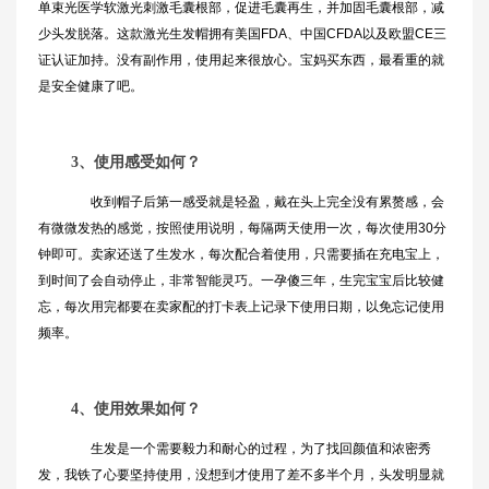
单束光医学软激光刺激毛囊根部，促进毛囊再生，并加固毛囊根部，减
少头发脱落。这款激光生发帽拥有美国FDA、中国CFDA以及欧盟CE三
证认证加持。没有副作用，使用起来很放心。宝妈买东西，最看重的就
是安全健康了吧。
3、使用感受如何？
收到帽子后第一感受就是轻盈，戴在头上完全没有累赘感，会
有微微发热的感觉，按照使用说明，每隔两天使用一次，每次使用30分
钟即可。卖家还送了生发水，每次配合着使用，只需要插在充电宝上，
到时间了会自动停止，非常智能灵巧。一孕傻三年，生完宝宝后比较健
忘，每次用完都要在卖家配的打卡表上记录下使用日期，以免忘记使用
频率。
4、使用效果如何？
生发是一个需要毅力和耐心的过程，为了找回颜值和浓密秀
发，我铁了心要坚持使用，没想到才使用了差不多半个月，头发明显就