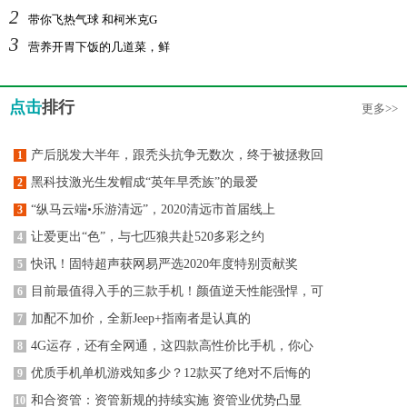
2
带你飞热气球 和柯米克G
3
营养开胃下饭的几道菜，鲜
点击
排行
更多>>
产后脱发大半年，跟秃头抗争无数次，终于被拯救回
1
黑科技激光生发帽成“英年早秃族”的最爱
2
“纵马云端•乐游清远”，2020清远市首届线上
3
让爱更出“色”，与七匹狼共赴520多彩之约
4
快讯！固特超声获网易严选2020年度特别贡献奖
5
目前最值得入手的三款手机！颜值逆天性能强悍，可
6
加配不加价，全新Jeep+指南者是认真的
7
4G运存，还有全网通，这四款高性价比手机，你心
8
优质手机单机游戏知多少？12款买了绝对不后悔的
9
和合资管：资管新规的持续实施 资管业优势凸显
10