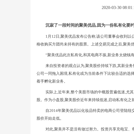
2020-03-30 08:01:
沉寂了一段时间的聚美优品,因为一份私有化要
1月12日,聚美优品发布公告称,该公司董事会收到以
格收购买方团尚未持有的股票。上述交易完成之后,聚美
“聚美优品此次私有化,和其电商不振,新业务太烧钱
来自投资者的观点认为,聚美股价持续下跌,其新业务
公司一同拖入困境,私有化或为当前条件下比较合适的选择
着手孵化新业务。
实际上,近年来,整个美股市场的中概股普遍低迷,尤
股。作为小盘股,聚美股价近年来持续低迷,启动私有化之
自2014年聚美优品以化妆品特卖的电商公司登陆纽交
股价开始走低。
对此,聚美并不是没有做过努力。投资共享充电宝、母婴