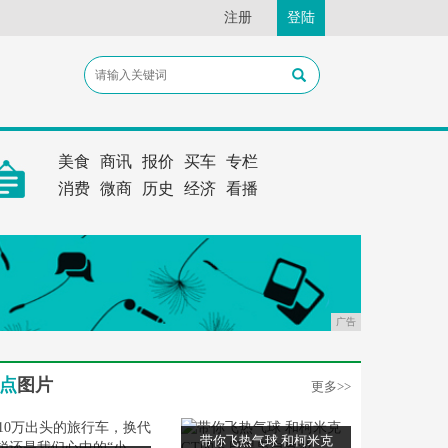
注册
登陆
美食
商讯
报价
买车
专栏
消费
微商
历史
经济
看播
广告
点
图片
更多>>
带你飞热气球 和柯米克