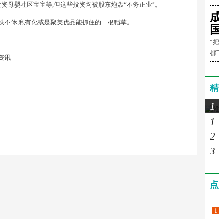
亿元投资母婴社区宝宝等,但这些投资均被股东炮轰“不务正业”。
跌跌不休,私有化或是聚美优品能抓住的一根稻草。
“
都
经资讯
精
1
1
2
3
点
1