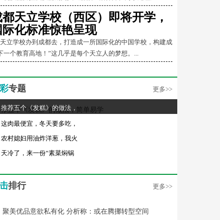
成都天立学校（西区）即将开学，
国际化标准惊艳呈现
把天立学校办到成都去，打造成一所国际化的中国学校，构建成
下一个教育高地！”这几乎是每个天立人的梦想。...
彩
专题
更多>>
推荐五个《发糕》的做法，
这肉最便宜，冬天要多吃，
农村媳妇用油炸洋葱，我火
天冷了，来一份“素菜焖锅
击
排行
更多>>
聚美优品意欲私有化 分析称：或在腾挪转型空间