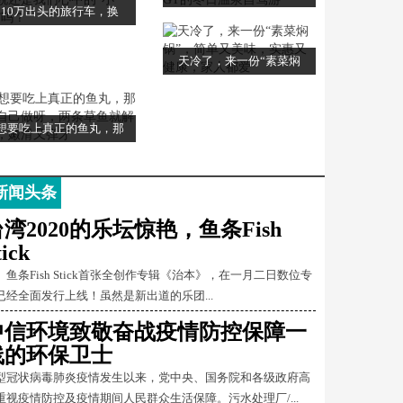
10万出头的旅行车，换
天冷了，来一份“素菜焖
想要吃上真正的鱼丸，那
新闻头条
湾2020的乐坛惊艳，鱼条Fish
tick
条Fish Stick首张全创作专辑《治本》，在一月二日数位专
已经全面发行上线！虽然是新出道的乐团...
中信环境致敬奋战疫情防控保障一
线的环保卫士
型冠状病毒肺炎疫情发生以来，党中央、国务院和各级政府高
重视疫情防控及疫情期间人民群众生活保障。污水处理厂/...