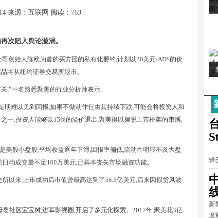
14
来源：互联网
阅读：763
约再次陷入舆论漩涡。
公司创始人陈欧为首的买方团的私有化要约,计划以20美元/ADS的价
优品将从纽约证券交易所退市。
有关,”一名熟悉聚美的行业分析师表示。
短期难以见到回报,如果不做动作任由其持续下跌,可能会将投资人和
之一:投资人能够以15%的溢价退出,聚美得以摆脱上市框架的束缚,
台
S
鱼
其是美股小盘股,平均收益逐年下滑,回报率偏低,流动性明显不及大盘
辑
前日均成交量不足100万美元,已基本丧失市场融资功能。
所以来,上市成功后市值曾最高达到了56.5亿美元,后来因假货风波
新
社区宝宝树,进军影视圈,开启了多元化探索。2017年,聚美花3亿
度