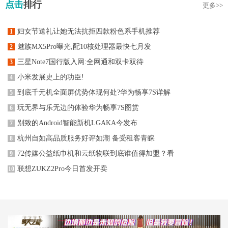
点击
排行
更多>>
妇女节送礼让她无法抗拒四款粉色系手机推荐
1
魅族MX5Pro曝光,配10核处理器最快七月发
2
三星Note7国行版入网:全网通和双卡双待
3
小米发展史上的功臣!
4
到底千元机全面屏优势体现何处?华为畅享7S详解
5
玩无界与乐无边的体验华为畅享7S图赏
6
别致的Android智能新机LGAKA今发布
7
杭州自如高品质服务好评如潮 备受租客青睐
8
72传媒公益纸巾机和云纸物联到底谁值得加盟？看
9
联想ZUKZ2Pro今日首发开卖
10