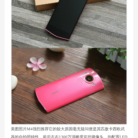
美图照片M4强烈推荐它的较大原因毫无疑问便是其匹敌卡西欧武
器的自拍照特性，前后左右1300万清晰度监控摄像头，均配置LED