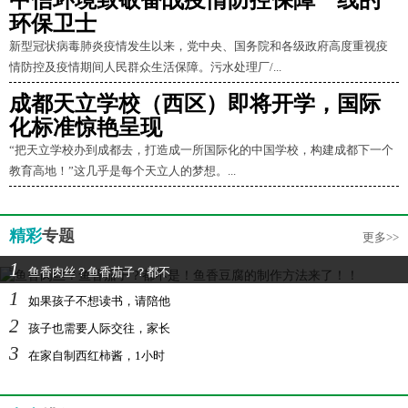
中信环境致敬奋战疫情防控保障一线的
环保卫士
新型冠状病毒肺炎疫情发生以来，党中央、国务院和各级政府高度重视疫
情防控及疫情期间人民群众生活保障。污水处理厂/...
成都天立学校（西区）即将开学，国际
化标准惊艳呈现
“把天立学校办到成都去，打造成一所国际化的中国学校，构建成都下一个
教育高地！”这几乎是每个天立人的梦想。...
精彩
专题
更多>>
1
鱼香肉丝？鱼香茄子？都不
1
如果孩子不想读书，请陪他
2
孩子也需要人际交往，家长
3
在家自制西红柿酱，1小时