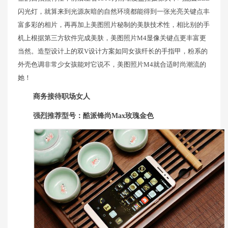
闪光灯，就算来到光源灰暗的自然环境都能得到一张光亮关键点丰
富多彩的相片，再再加上美图照片秘制的美肤技术性，相比别的手
机上根据第三方软件完成美肤，美图照片M4显像关键点更丰富更
当然。造型设计上的双V设计方案如同女孩纤长的手指甲，粉系的
外壳色调非常少女孩能对它说不，美图照片M4就合适时尚潮流的
她！
商务接待职场女人
强烈推荐型号：酷派
锋尚Max
玫瑰金色