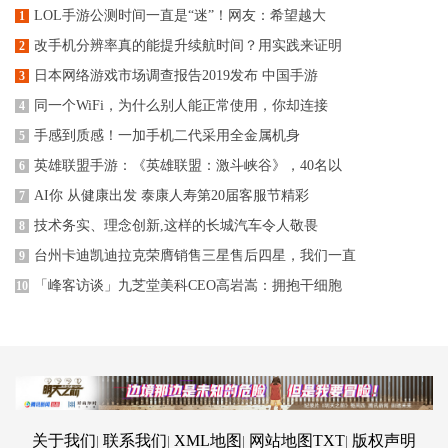
LOL手游公测时间一直是“迷”！网友：希望越大
1
改手机分辨率真的能提升续航时间？用实践来证明
2
日本网络游戏市场调查报告2019发布 中国手游
3
同一个WiFi，为什么别人能正常使用，你却连接
4
手感到质感！一加手机二代采用全金属机身
5
英雄联盟手游：《英雄联盟：激斗峡谷》，40名以
6
AI你 从健康出发 泰康人寿第20届客服节精彩
7
技术务实、理念创新,这样的长城汽车令人敬畏
8
台州卡迪凯迪拉克荣膺销售三星售后四星，我们一直
9
「峰客访谈」九芝堂美科CEO高岩嵩：拥抱干细胞
10
关于我们
联系我们
XML地图
网站地图
TXT
版权声明
|
|
|
|