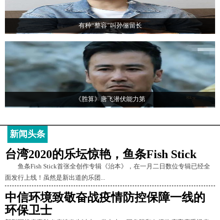
有种“整容”叫孙俪留长
《胜算》唐飞潜伏能力第
新闻头条
台湾2020的乐坛惊艳，鱼条Fish Stick
鱼条Fish Stick首张全创作专辑《治本》，在一月二日数位专辑已经全
面发行上线！虽然是新出道的乐团...
中信环境致敬奋战疫情防控保障一线的
环保卫士