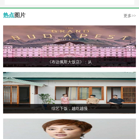
热点
图片
更多>>
《布达佩斯大饭店》：从
综艺下饭，越吃越慢