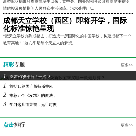
新型冠状病毒肺炎疫情发生以来，党中央、国务院和各级政府高度重视疫
情防控及疫情期间人民群众生活保障。污水处理厂/...
成都天立学校（西区）即将开学，国际
化标准惊艳呈现
“把天立学校办到成都去，打造成一所国际化的中国学校，构建成都下一个
教育高地！”这几乎是每个天立人的梦想。...
精彩
专题
更多>>
1
换装MQB平台！一汽-大
1
首批15辆国产版特斯拉M
2
推荐五个《发糕》的做法，
3
学习这几道菜谱，元旦时做
点击
排行
更多>>