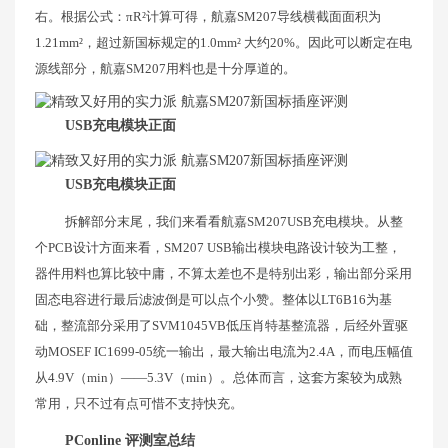
右。根据公式：πR²计算可得，航嘉SM207导线横截面面积为
1.21mm²，超过新国标规定的1.0mm² 大约20%。因此可以断定在电
源线部分，航嘉SM207用料也是十分厚道的。
USB充电模块正面
USB充电模块正面
拆解部分末尾，我们来看看航嘉SM207USB充电模块。从整
个PCB设计方面来看，SM207 USB输出模块电路设计较为工整，
器件用料也算比较中庸，不算太差也不是特别出彩，输出部分采用
固态电容进行最后滤波倒是可以点个小赞。整体以LT6B16为基
础，整流部分采用了SVM1045VB低压肖特基整流器，后经外置驱
动MOSEF IC1699-05统一输出，最大输出电流为2.4A，而电压幅值
从4.9V（min）——5.3V（min）。总体而言，这套方案较为成熟
常用，只不过有点可惜不支持快充。
PConline 评测室总结