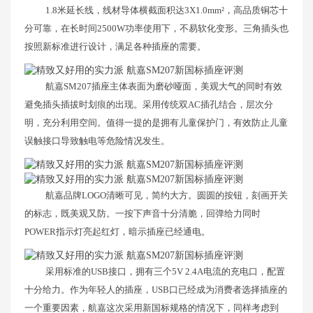
1.8米延长线，线材导体横截面积达3X1.0mm²，高品质铜芯十
分可靠，在长时间2500W功率使用下，不易软化变形。三角插头也
按照新标准进行设计，满足各种插座的需要。
航嘉SM207插座主体表面为磨砂哑面，美观大气的同时有效
避免插头插拔时划痕的出现。采用传统双AC插孔结合，层次分
明，充分利用空间。值得一提的是拥有儿童保护门，有效防止儿童
误触接口导致触电等危险情况发生。
航嘉品牌LOGO清晰可见，简约大方。圆圆的按钮，刻画开关
的标志，既美观又防。一按下声音十分清脆，回弹给力同时
POWER指示灯亮起红灯，暗示插座已经通电。
采用标准的USB接口，拥有三个5V 2.4A电流的充电口，配置
十分给力。作为年轻人的插座，USB口已经成为消费者选择插座的
一个重要因素，航嘉这次采用新国标规格的情况下，同样考虑到