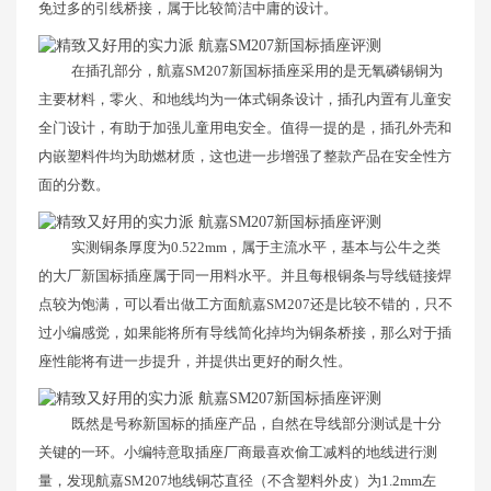
免过多的引线桥接，属于比较简洁中庸的设计。
在插孔部分，航嘉SM207新国标插座采用的是无氧磷锡铜为
主要材料，零火、和地线均为一体式铜条设计，插孔内置有儿童安
全门设计，有助于加强儿童用电安全。值得一提的是，插孔外壳和
内嵌塑料件均为助燃材质，这也进一步增强了整款产品在安全性方
面的分数。
实测铜条厚度为0.522mm，属于主流水平，基本与公牛之类
的大厂新国标插座属于同一用料水平。并且每根铜条与导线链接焊
点较为饱满，可以看出做工方面航嘉SM207还是比较不错的，只不
过小编感觉，如果能将所有导线简化掉均为铜条桥接，那么对于插
座性能将有进一步提升，并提供出更好的耐久性。
既然是号称新国标的插座产品，自然在导线部分测试是十分
关键的一环。小编特意取插座厂商最喜欢偷工减料的地线进行测
量，发现航嘉SM207地线铜芯直径（不含塑料外皮）为1.2mm左