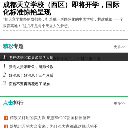
成都天立学校（西区）即将开学，国际
化标准惊艳呈现
“把天立学校办到成都去，打造成一所国际化的中国学校，构建成都下一个
教育高地！”这几乎是每个天立人的梦想。...
精彩
专题
更多>>
1
怎样烙饼又软又多层？大厨
1
猪肉太贵咱吃鱼，厨师长教
2
好消息！好消息！三个月后
3
面粉不要再蒸花卷了 教你
点击
排行
更多>>
精致又好用的实力派 航嘉SM207新国标插座评
1
落地14万的大众宝来，为什么大家都说这钱花的不
2