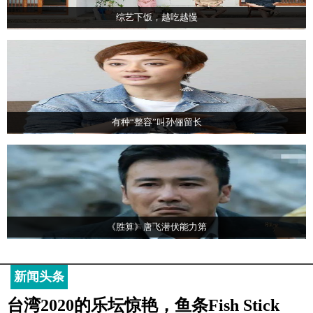
综艺下饭，越吃越慢
有种“整容”叫孙俪留长
《胜算》唐飞潜伏能力第
新闻头条
台湾2020的乐坛惊艳，鱼条Fish Stick