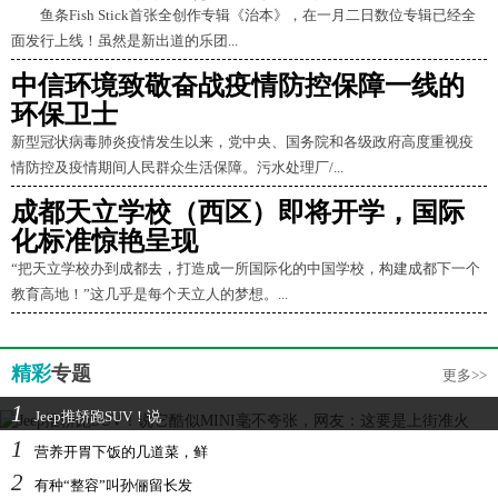
鱼条Fish Stick首张全创作专辑《治本》，在一月二日数位专辑已经全
面发行上线！虽然是新出道的乐团...
中信环境致敬奋战疫情防控保障一线的
环保卫士
新型冠状病毒肺炎疫情发生以来，党中央、国务院和各级政府高度重视疫
情防控及疫情期间人民群众生活保障。污水处理厂/...
成都天立学校（西区）即将开学，国际
化标准惊艳呈现
“把天立学校办到成都去，打造成一所国际化的中国学校，构建成都下一个
教育高地！”这几乎是每个天立人的梦想。...
精彩
专题
更多>>
1
Jeep推轿跑SUV！说
1
营养开胃下饭的几道菜，鲜
2
有种“整容”叫孙俪留长发