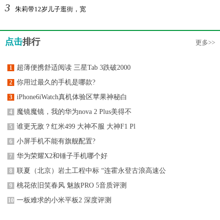
3
朱莉带12岁儿子逛街，宽
点击
排行
更多>>
超薄便携舒适阅读 三星Tab 3跌破2000
1
你用过最久的手机是哪款?
2
iPhone6iWatch真机体验区苹果神秘白
3
魔镜魔镜，我的华为nova 2 Plus美得不
4
谁更无敌？红米499 大神不服 大神F1 Pl
5
小屏手机不能有旗舰配置?
6
华为荣耀X2和锤子手机哪个好
7
联夏（北京）岩土工程中标 “连霍永登古浪高速公
8
桃花依旧笑春风 魅族PRO 5音质评测
9
一板难求的小米平板2 深度评测
10